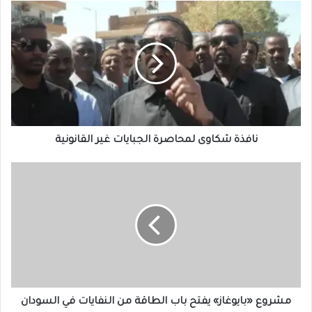
ن
ا
ف
ذ
ة
ش
ك
ا
و
ى
نافذة شكاوى لمحاصرة الجبايات غير القانونية
ل
م
م
ح
ش
ا
ر
ص
و
ر
ع
ة
«
ا
ب
ل
ا
ج
ي
ب
و
مشروع «بايوغاز» يفتح باب الطاقة من النفايات في السودان